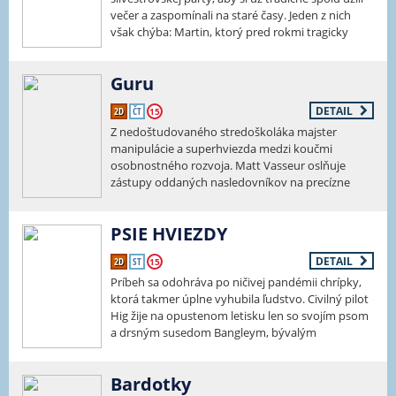
večer a zaspomínali na staré časy. Jeden z nich
však chýba: Martin, ktorý pred rokmi tragicky
zahynul pri nehode. Nomi, jeho bývalá partnerka,
po prvýkrát predstavuje priateľom svojho nového
Guru
partnera Finna. Finn však medzi ostatných
nezapadá a navyše, jeho slabá sociálna intuícia ho
DETAIL
2D
ČT
15
vedie k tomu, že kladie veľa nevhodných otázok.
Z nedoštudovaného stredoškoláka majster
Prinúti skupinu priateľov, aby čelili pravdám, o
manipulácie a superhviezda medzi koučmi
ktorých sa dlho odmietali rozprávať, a zamyslieť
osobnostného rozvoja. Matt Vasseur oslňuje
sa nad svojimi vzťahmi – a čo je ešte dôležitejšie,
zástupy oddaných nasledovníkov na precízne
nad sebou samými. Čaká ich večer, na ktorý
vedených, energiou nabitých motivačných
nezabudnú: večer, ktorý každému z nich môže
podujatiach. Charizmatický kouč si v tomto
pootvoriť dvere k novému začiatku. Dojímavá a
PSIE HVIEZDY
dynamickom francúzskom trileri podmaňuje
vtipná dráma v réžii Papriky Steen (Sviatky pokoja
davy, až kým sa nezačne rútiť do znepokojujúcej
a mieru).
DETAIL
2D
ST
15
špirály vlastného pádu.
Zobraziť viac
Príbeh sa odohráva po ničivej pandémii chrípky,
Zobraziť viac
ktorá takmer úplne vyhubila ľudstvo. Civilný pilot
Hig žije na opustenom letisku len so svojím psom
a drsným susedom Bangleym, bývalým
mariňákom. Spoločne odrážajú útoky
nájazdníkov, kým Hig nezachytí tajomný hlas vo
Bardotky
vysielačke, ktorý mu vráti nádej na lepší život.