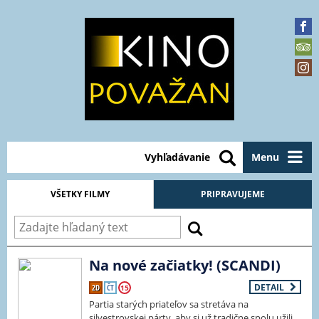
Vyhľadávanie
Menu
VŠETKY FILMY
PRIPRAVUJEME
Na nové začiatky! (SCANDI)
DETAIL
2D
ČT
15
Partia starých priateľov sa stretáva na
silvestrovskej párty, aby si už tradične spolu užili