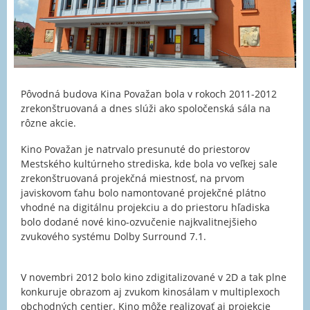
Pôvodná budova Kina Považan bola v rokoch 2011-2012
zrekonštruovaná a dnes slúži ako spoločenská sála na
rôzne akcie.
Kino Považan je natrvalo presunuté do priestorov
Mestského kultúrneho strediska, kde bola vo veľkej sale
zrekonštruovaná projekčná miestnosť, na prvom
javiskovom ťahu bolo namontované projekčné plátno
vhodné na digitálnu projekciu a do priestoru hľadiska
bolo dodané nové kino-ozvučenie najkvalitnejšieho
zvukového systému Dolby Surround 7.1.
V novembri 2012 bolo kino zdigitalizované v 2D a tak plne
konkuruje obrazom aj zvukom kinosálam v multiplexoch
obchodných centier. Kino môže realizovať aj projekcie