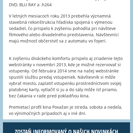
DVD, BLU RAY a .h264
V letných mesiacoch roku 2013 prebehla významná
stavebná rekonštrukcia hľadiska spojená s výmenou
sedadiel, čo prispelo k zvýšeniu pohodlia pri návšteve
filmového alebo divadelného predstavenia. Návštevníci
majú možnosť občerstviť sa z automatu vo foyeri.
K zvýšeniu diváckeho komfortu prispelo aj zriadenie tejto
webstránky v novembri 2013, kde je možné rezervovať si
vstupenky. Od februára 2014 sme na našej webstránke
spustili službu predaj vstupeniek. Návštevník si môže
vybrať miesto, zaplatiť vstupenku prostredníctvom svojej
platobnej karty, vytlačiť si ju a do sály môže ísť priamo,
bez čakania v rade pred pokladňou kina.
Premietací profil kina Považan je streda, sobota a nedeľa,
vo výnimočných prípadoch aj v iné dni.
ZOSTAŇ INFORMOVANÝ O NAŠICH NOVINKÁCH