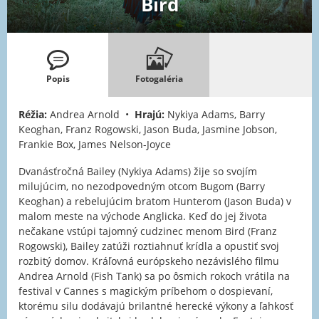
Bird
Popis
Fotogaléria
Réžia:
Andrea Arnold •
Hrajú:
Nykiya Adams, Barry
Keoghan, Franz Rogowski, Jason Buda, Jasmine Jobson,
Frankie Box, James Nelson-Joyce
Dvanásťročná Bailey (Nykiya Adams) žije so svojím
milujúcim, no nezodpovedným otcom Bugom (Barry
Keoghan) a rebelujúcim bratom Hunterom (Jason Buda) v
malom meste na východe Anglicka. Keď do jej života
nečakane vstúpi tajomný cudzinec menom Bird (Franz
Rogowski), Bailey zatúži roztiahnuť krídla a opustiť svoj
rozbitý domov. Kráľovná európskeho nezávislého filmu
Andrea Arnold (Fish Tank) sa po ôsmich rokoch vrátila na
festival v Cannes s magickým príbehom o dospievaní,
ktorému silu dodávajú brilantné herecké výkony a ľahkosť