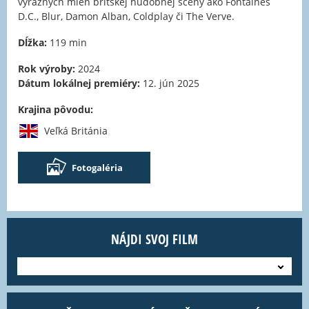
výrazných mien britskej hudobnej scény ako Fontaines
D.C., Blur, Damon Alban, Coldplay či The Verve.
Dĺžka:
119 min
Rok výroby:
2024
Dátum lokálnej premiéry:
12. jún 2025
Krajina pôvodu:
Veľká Británia
Fotogaléria
NÁJDI SVOJ FILM
---