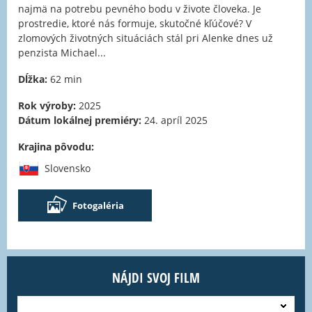
najmä na potrebu pevného bodu v živote človeka. Je
prostredie, ktoré nás formuje, skutočné kľúčové? V
zlomových životných situáciách stál pri Alenke dnes už
penzista Michael...
Dĺžka:
62 min
Rok výroby:
2025
Dátum lokálnej premiéry:
24. apríl 2025
Krajina pôvodu:
Slovensko
Fotogaléria
NÁJDI SVOJ FILM
---