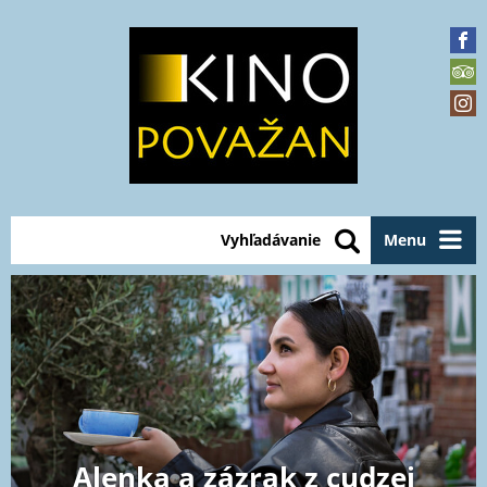
Vyhľadávanie
Menu
Alenka a zázrak z cudzej