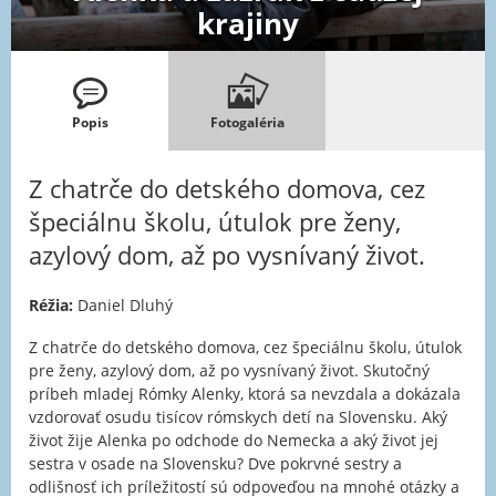
krajiny
Popis
Fotogaléria
Z chatrče do detského domova, cez
špeciálnu školu, útulok pre ženy,
azylový dom, až po vysnívaný život.
Réžia:
Daniel Dluhý
Z chatrče do detského domova, cez špeciálnu školu, útulok
pre ženy, azylový dom, až po vysnívaný život. Skutočný
príbeh mladej Rómky Alenky, ktorá sa nevzdala a dokázala
vzdorovať osudu tisícov rómskych detí na Slovensku. Aký
život žije Alenka po odchode do Nemecka a aký život jej
sestra v osade na Slovensku? Dve pokrvné sestry a
odlišnosť ich príležitostí sú odpoveďou na mnohé otázky a