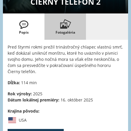
ČIERNY TELEFÓN 2
Popis
Fotogaléria
Pred štyrmi rokmi prežil trinásťročný chlapec vlastnú smrť,
keď dokázal uniknúť monštru, ktoré ho uväznilo v pivnici
svojho domu. Jeho nočná mora sa však ešte neskončila, o
čom sa presvedčíte v pokračovaní úspešného hororu
Čierny telefón.
Dĺžka:
114 min
Rok výroby:
2025
Dátum lokálnej premiéry:
16. október 2025
Krajina pôvodu:
USA