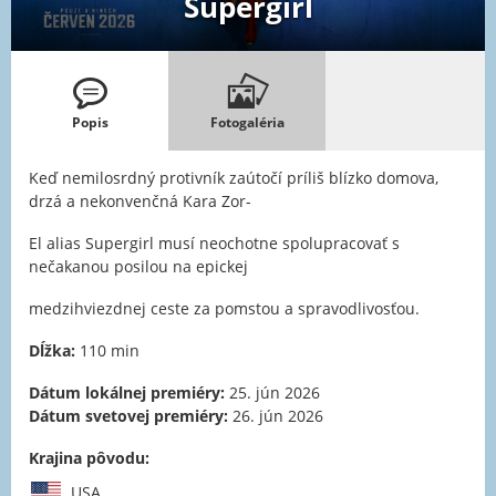
Supergirl
Popis
Fotogaléria
Keď nemilosrdný protivník zaútočí príliš blízko domova,
drzá a nekonvenčná Kara Zor-
El alias Supergirl musí neochotne spolupracovať s
nečakanou posilou na epickej
medzihviezdnej ceste za pomstou a spravodlivosťou.
Dĺžka:
110 min
Dátum lokálnej premiéry:
25. jún 2026
Dátum svetovej premiéry:
26. jún 2026
Krajina pôvodu:
USA